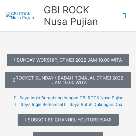
Skip
Mai
GBI ROCK
to
content
Me
Nusa Pujian
SUNDAY WORSHIP, 07 MEI 2022 JAM 10.00 WITA
ROCKET SUNDAY (IBADAH REMAJA), 07 MEI 2022
JAM 10.00 WITA
Saya Ingin Bergabung dengan GBI ROCK Nusa Pujian
Saya Ingin Berkomsel
Saya Butuh Dukungan Doa
SUBSCRIBE CHANNEL YOUTUBE KAMI